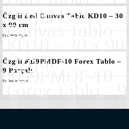
Özgül Led Canvas Tablo KD10 – 30
x 90 cm
Ev Dekorasyon
Özgül KD9PMDF-10 Forex Tablo –
9 Parçalı
Ev Dekorasyon