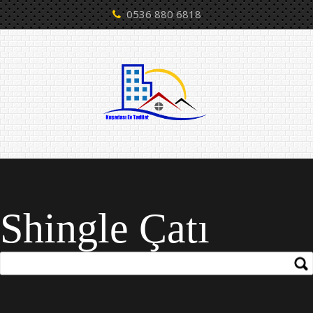
0536 880 6818
Shingle Çatı